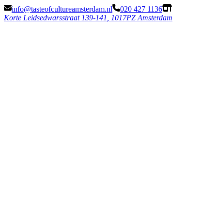
info@tasteofcultureamsterdam.nl
020 427 1136
Korte Leidsedwarsstraat 139-141
,
1017PZ Amsterdam