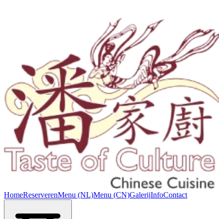
Home
Reserveren
Menu (NL)
Menu (CN)
Galerij
Info
Contact