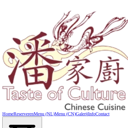
Home
Reserveren
Menu (NL)
Menu (CN)
Galerij
Info
Contact