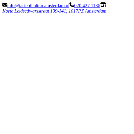
info@tasteofcultureamsterdam.nl
020 427 1136
Korte Leidsedwarsstraat 139-141
,
1017PZ Amsterdam