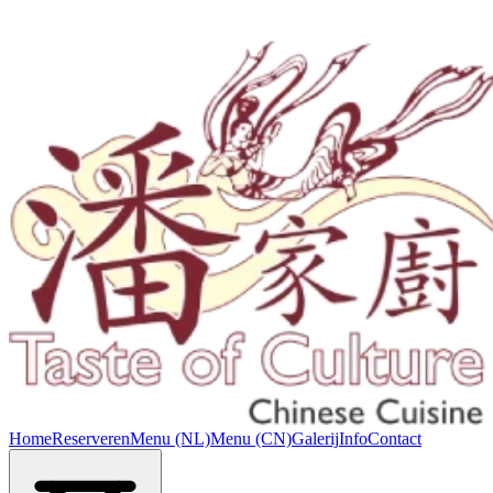
Home
Reserveren
Menu (NL)
Menu (CN)
Galerij
Info
Contact