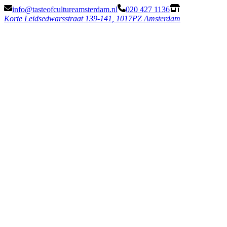
info@tasteofcultureamsterdam.nl
020 427 1136
Korte Leidsedwarsstraat 139-141
,
1017PZ Amsterdam